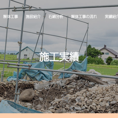
解体工事
施設紹介
石綿分析
解体工事の流れ
実績紹
施工実績