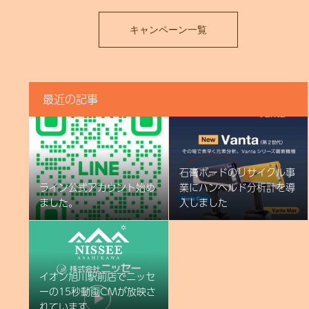
キャンペーン一覧
最近の記事
石膏ボードのリサイクル事
ライン公式アカウント始め
業にハンヘルド分析計を導
ました。
入しました
イオン旭川駅前店でニッセ
ーの15秒動画CMが放映さ
れています