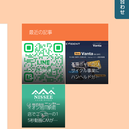
最近の記事
ライン公式アカ
石膏ボードのリ
ウント始めまし
サイクル事業に
た。
ハンヘルド分析
計を導入しまし
た
イオン旭川駅前
店でニッセーの1
5秒動画CMが放
映されています